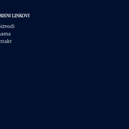
RISNI LINKOVI
oizvodi
nama
ntakt