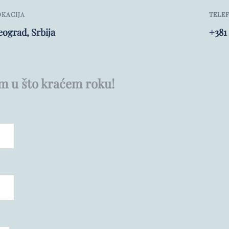
OKACIJA
TELE
eograd, Srbija
+381
m u što kraćem roku!