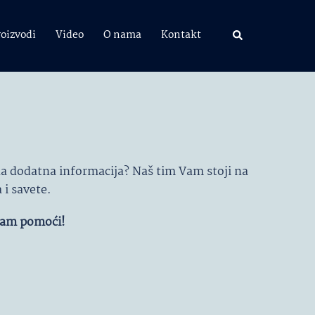
roizvodi
Video
O nama
Kontakt
na dodatna informacija? Naš tim Vam stoji na
 i savete.
 Vam pomoći!