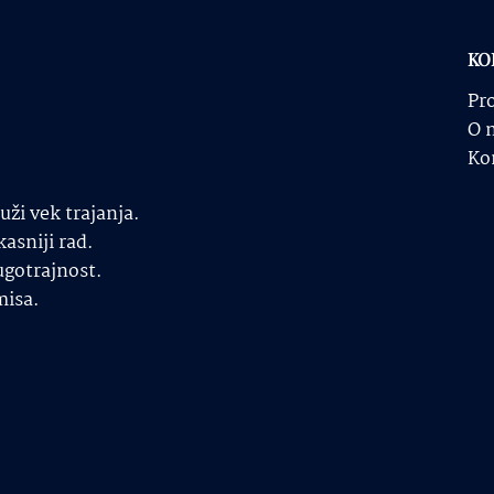
KO
Pr
O 
Ko
ži vek trajanja.
kasniji rad.
gotrajnost.
misa.
.