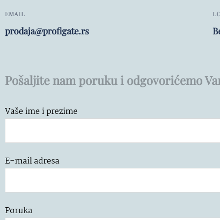
EMAIL
L
prodaja@profigate.rs
B
Pošaljite nam poruku i odgovorićemo Va
Vaše ime i prezime
E-mail adresa
Poruka