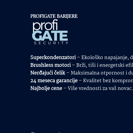
PROFIGATE BARIJERE
Superkondenzatori
– Ekološko napajanje, du
Brushless motori
– Brži, tiši i energetski efi
Nerđajući čelik
– Maksimalna otpornost i du
24 meseca garancije
– Kvalitet bez kompro
Najbolje cene
– Više vrednosti za vaš novac