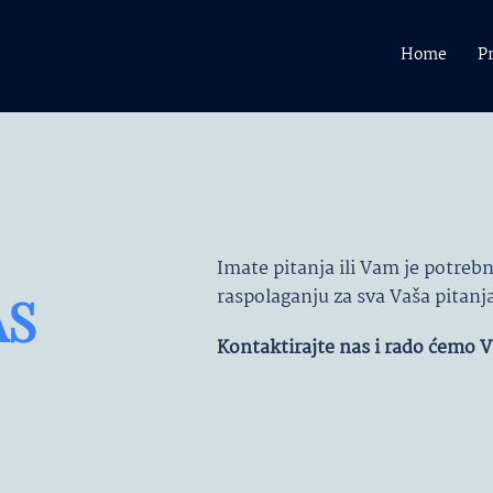
Home
P
Imate pitanja ili Vam je potreb
raspolaganju za sva Vaša pitanja
AS
Kontaktirajte nas i rado ćemo